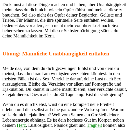
Du kannst all diese Dinge machen und haben, aber Unabhängigkeit
meint, dass du dich nicht wie ein Opfer fühlst und meinst, diese zu
brauchen. Sei also nicht das Opfer deiner Begierden, Gelüste und
Triebe. Für Männer, die ihre spirituelle Seite entfalten wollen,
bedeutet das vor allem, sich nicht mehr von ihrer Lust nach Sex
beherrschen zu lassen. Mit dieser Selbstermächtigung stärkst du
deine Männlichkeit im Kern.
Übung: Männliche Unabhängigkeit entfalten
Meide das, von dem du dich gezwungen fühlst und von dem du
meinst, dass du darauf am wenigsten verzichten könntest. In den
meisten Fällen ist das Sex. Verzichte darauf, deine Lust nach Sex
auszuagieren. Bleibe da. Verzichte vor allem auf Pornografie und
Ejakulation. Du kannst in Liebe masturbieren, aber verzichte darauf,
zu ejakulieren. Dies machst du 30 Tage lang. Bist du stark genug?
Wenn du es durchziehst, wirst du eine komplett neue Freiheit
erleben und dich selbst auf eine ganz andere Weise spüren. Warum
sollst du nicht ejakulieren? Weil vom Samen ein Großteil deiner
Lebensenergie abhängt. Es ist dein höchstes Gut im Körper, neben
deinem
Herz
. Lustlosigkeit, Planlosigkeit und
Trägheit
können also