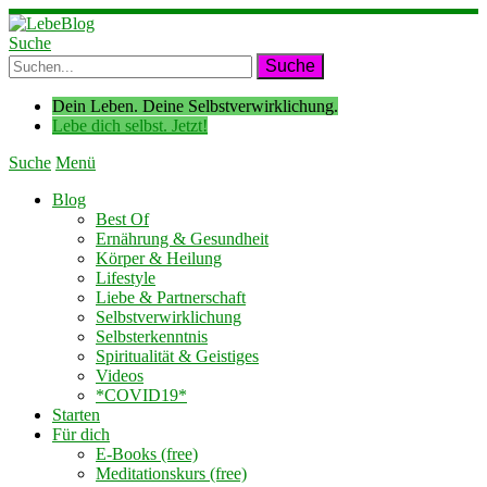
Suche
Dein Leben. Deine Selbstverwirklichung.
Lebe dich selbst. Jetzt!
Suche
Menü
Blog
Best Of
Ernährung & Gesundheit
Körper & Heilung
Lifestyle
Liebe & Partnerschaft
Selbstverwirklichung
Selbsterkenntnis
Spiritualität & Geistiges
Videos
*COVID19*
Starten
Für dich
E-Books (free)
Meditationskurs (free)