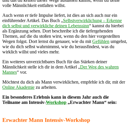
und das du keinen dieser Wege auslassen kannst, wenn du deine
volle Männlichkeit entfalten willst.
Auch wenn er tiefe Impulse liefert, ist dies an sich auch nur ein
einführender Artikel. Das Buch „
Selbstverwirklichung –
Erkenne
dich selbst und verwirkliche deinen Lebenssinn
“ kannst du hierbei
als Ergänzung sehen. Dort beschreibe ich die tiefergehenden
Themen, auf die du stoßen wirst, wenn du den hier vorgestellten
Wegen folgst. Dort lernst du genauer, wie du mit
Gefühlen
umgehst,
wie du dich selbst wahrnimmst, wie du herausfindest, was du
wirklich willst und vieles mehr.
Ein weiteres unverzichtbares Buch für das Stärken deiner
Männlichkeit stelle ich dir in dem Artikel „
Der Weg des wahren
Mannes
“ vor.
Möchtest du dich als Mann verwirklichen, empfehle ich dir, mit der
Online Akademie
zu arbeiten.
Ein besonderes Erlebnis kann in diesem Jahr auch die
Teilname am Intensiv-
Workshop
„Erwachter Mann“ sein:
Erwachter Mann Intensiv-Workshop