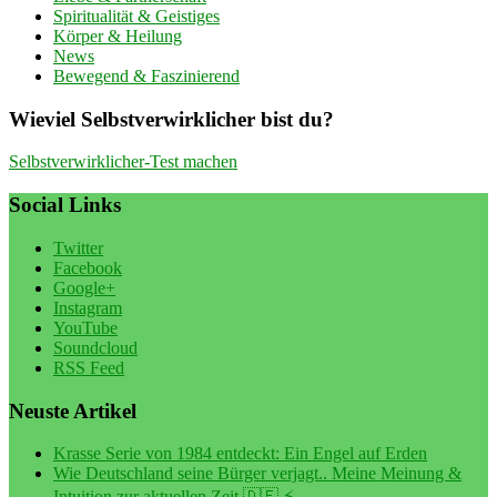
Spiritualität & Geistiges
Körper & Heilung
News
Bewegend & Faszinierend
Wieviel Selbstverwirklicher bist du?
Selbstverwirklicher-Test machen
Social Links
Twitter
Facebook
Google+
Instagram
YouTube
Soundcloud
RSS Feed
Neuste Artikel
Krasse Serie von 1984 entdeckt: Ein Engel auf Erden
Wie Deutschland seine Bürger verjagt.. Meine Meinung &
Intuition zur aktuellen Zeit 🇩🇪 ⚡️