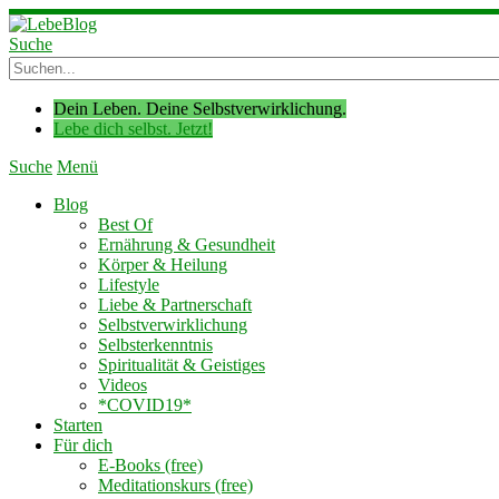
Suche
Dein Leben. Deine Selbstverwirklichung.
Lebe dich selbst. Jetzt!
Suche
Menü
Blog
Best Of
Ernährung & Gesundheit
Körper & Heilung
Lifestyle
Liebe & Partnerschaft
Selbstverwirklichung
Selbsterkenntnis
Spiritualität & Geistiges
Videos
*COVID19*
Starten
Für dich
E-Books (free)
Meditationskurs (free)