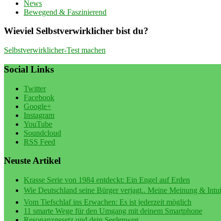
News
Bewegend & Faszinierend
Wieviel Selbstverwirklicher bist du?
Selbstverwirklicher-Test machen
Social Links
Twitter
Facebook
Google+
Instagram
YouTube
Soundcloud
RSS Feed
Neuste Artikel
Krasse Serie von 1984 entdeckt: Ein Engel auf Erden
Wie Deutschland seine Bürger verjagt.. Meine Meinung & Intuit
Vom Tiefschlaf ins Erwachen: Es ist jederzeit möglich
11 smarte Wege für den Umgang mit deinem Smartphone
Resonanzgesetz und dein Seelenweg