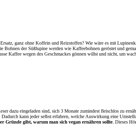
Ersatz, ganz ohne Koffein und Reizstoffen? Wie wäre es mit Lupinenka
 Die Bohnen der Süßlupine werden wie Kaffeebohnen geröstet und gem
 Tasse Kaffee wegen des Geschmackes gönnen willst und nicht, um wac
eser dazu eingeladen sind, sich 3 Monate zumindest fleischlos zu ernähr
n. Dadurch kann jeder selbst erfahren, welche Auswirkung eine Umste
ler Gründe gibt, warum man sich vegan ernähren sollte
. Dieses Hö