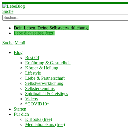
Suche
Dein Leben. Deine Selbstverwirklichung.
Lebe dich selbst. Jetzt!
Suche
Menü
Blog
Best Of
Ernährung & Gesundheit
Körper & Heilung
Lifestyle
Liebe & Partnerschaft
Selbstverwirklichung
Selbsterkenntnis
Spiritualität & Geistiges
Videos
*COVID19*
Starten
Für dich
E-Books (free)
Meditationskurs (free)