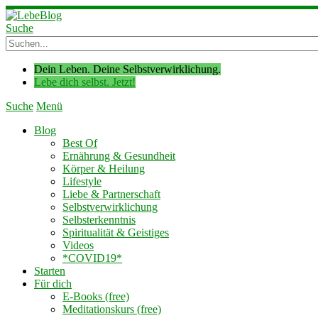
Suche
Dein Leben. Deine Selbstverwirklichung.
Lebe dich selbst. Jetzt!
Suche
Menü
Blog
Best Of
Ernährung & Gesundheit
Körper & Heilung
Lifestyle
Liebe & Partnerschaft
Selbstverwirklichung
Selbsterkenntnis
Spiritualität & Geistiges
Videos
*COVID19*
Starten
Für dich
E-Books (free)
Meditationskurs (free)