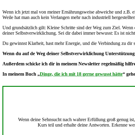
Wenn ich jetzt mal von meiner Ernährungsweise abweiche und z.B. eine
Weile hat man auch kein Verlangen mehr nach industriell hergestellt
Und grundsätzlich gilt: Kleine Schritte sind der Weg zum Ziel. Wenn 
deiner Selbstverwirklichung. Sei dir dabei immer bewusst: Es ist nich
Du gewinnst Klarheit, hast mehr Energie, und die Verbindung zu dir se
Wenn du auf de Weg deiner Selbstverwirklichung Unterstützung b
Außerdem schicke ich dir in meinem Newsletter regelmäßig hilfre
In meinem Buch „
Dinge, die ich mit 18 gerne gewusst hätte
“ geh
Wenn deine Sehnsucht nach wahrer Erfüllung groß genug ist, b
Kurs teil und erhalte deine Antworten. Erkenne wer