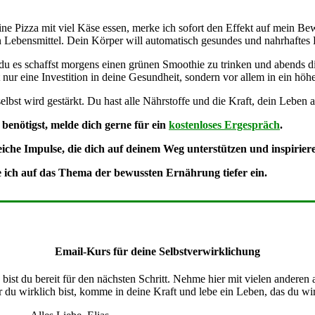
 Pizza mit viel Käse essen, merke ich sofort den Effekt auf mein Bewu
en Lebensmittel. Dein Körper will automatisch gesundes und nahrhaftes
du es schaffst morgens einen grünen Smoothie zu trinken und abends die
t nur eine Investition in deine Gesundheit, sondern vor allem in ein höh
lbst wird gestärkt. Du hast alle Nährstoffe und die Kraft, dein Leben 
enötigst, melde dich gerne für ein
kostenloses Ergespräch
.
iche Impulse, die dich auf deinem Weg unterstützen und inspiriere
e ich auf das Thema der bewussten Ernährung tiefer ein.
Email-Kurs für deine Selbstverwirklichung
ist du bereit für den nächsten Schritt. Nehme hier mit vielen anderen
 du wirklich bist, komme in deine Kraft und lebe ein Leben, das du wirk