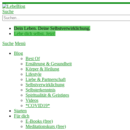
Suche
Dein Leben. Deine Selbstverwirklichung.
Lebe dich selbst. Jetzt!
Suche
Menü
Blog
Best Of
Ernährung & Gesundheit
Körper & Heilung
Lifestyle
Liebe & Partnerschaft
Selbstverwirklichung
Selbsterkenntnis
Spiritualität & Geistiges
Videos
*COVID19*
Starten
Für dich
E-Books (free)
Meditationskurs (free)