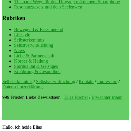
11 smarte Wege für den Umgang mit deinem Smartphone
Resonanzgesetz und dein Seelenweg
Rubriken
Bewegend & Faszinierend
Lifestyle
Selbsterkenntnis
Selbstverwirklichung
News
Liebe & Partnerschaft
Körper & Heilung
Spiritualität & Geistiges
Ernährung & Gesundheit
Selbsterkenntnis
/
Selbstverwirklichung
/
Kontakt
/
Impressum
/
Datenschutzerklärung
999 Frieden Liebe Bewusstsein -
Elias Fischer
/
Erwachter Mann
LebeBlog
Selbstverwirklichung als Lebenssinn
Hallo, ich heiße Elias