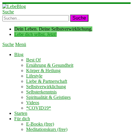
Suche
Dein Leben. Deine Selbstverwirklichung.
Lebe dich selbst. Jetzt!
Suche
Menü
Blog
Best Of
Ernährung & Gesundheit
Körper & Heilung
Lifestyle
Liebe & Partnerschaft
Selbstverwirklichung
Selbsterkenntnis
Spiritualität & Geistiges
Videos
*COVID19*
Starten
Für dich
E-Books (free)
Meditationskurs (free)