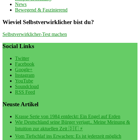
News
Bewegend & Faszinierend
Wieviel Selbstverwirklicher bist du?
Selbstverwirklicher-Test machen
Social Links
Twitter
Facebook
Google+
Instagram
YouTube
Soundcloud
RSS Feed
Neuste Artikel
Krasse Serie von 1984 entdeckt: Ein Engel auf Erden
Wie Deutschland seine Bürger verjagt.. Meine Meinung &
Intuition zur aktuellen Zeit 🇩🇪 ⚡️
Vom Tiefschlaf ins Erwachen: Es ist jederzeit möglich