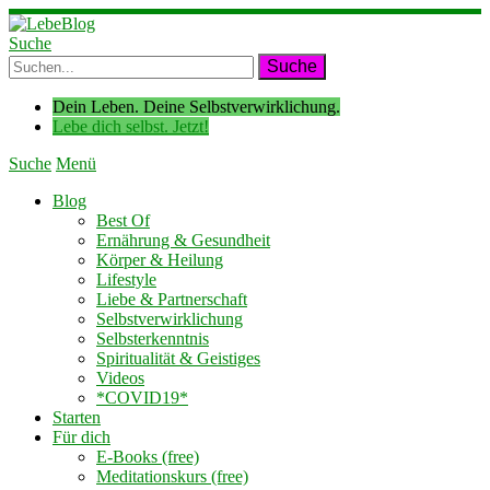
Suche
Dein Leben. Deine Selbstverwirklichung.
Lebe dich selbst. Jetzt!
Suche
Menü
Blog
Best Of
Ernährung & Gesundheit
Körper & Heilung
Lifestyle
Liebe & Partnerschaft
Selbstverwirklichung
Selbsterkenntnis
Spiritualität & Geistiges
Videos
*COVID19*
Starten
Für dich
E-Books (free)
Meditationskurs (free)