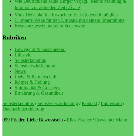
Wie Deutschland seine Bürger verjagt.. Meine Meinung &
Intuition zur aktuellen Zeit 🇩🇪 ⚡️
Vom Tiefschlaf ins Erwachen: Es ist jederzeit möglich
11 smarte Wege für den Umgang mit deinem Smartphone
Resonanzgesetz und dein Seelenweg
Rubriken
Bewegend & Faszinierend
Lifestyle
Selbsterkenntnis
Selbstverwirklichung
News
Liebe & Partnerschaft
Körper & Heilung
Spiritualität & Geistiges
Ernährung & Gesundheit
Selbsterkenntnis
/
Selbstverwirklichung
/
Kontakt
/
Impressum
/
Datenschutzerklärung
999 Frieden Liebe Bewusstsein -
Elias Fischer
/
Erwachter Mann
LebeBlog