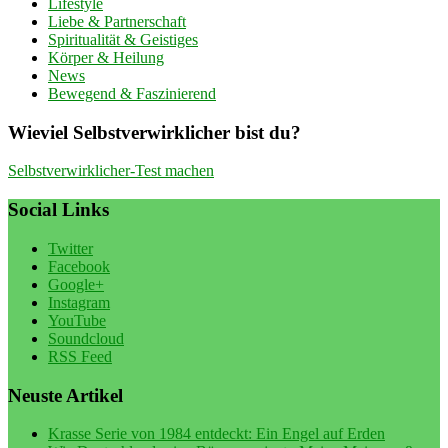
Lifestyle
Liebe & Partnerschaft
Spiritualität & Geistiges
Körper & Heilung
News
Bewegend & Faszinierend
Wieviel Selbstverwirklicher bist du?
Selbstverwirklicher-Test machen
Social Links
Twitter
Facebook
Google+
Instagram
YouTube
Soundcloud
RSS Feed
Neuste Artikel
Krasse Serie von 1984 entdeckt: Ein Engel auf Erden