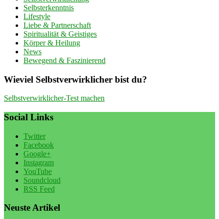
Selbsterkenntnis
Lifestyle
Liebe & Partnerschaft
Spiritualität & Geistiges
Körper & Heilung
News
Bewegend & Faszinierend
Wieviel Selbstverwirklicher bist du?
Selbstverwirklicher-Test machen
Social Links
Twitter
Facebook
Google+
Instagram
YouTube
Soundcloud
RSS Feed
Neuste Artikel