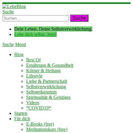
Suche
Dein Leben. Deine Selbstverwirklichung.
Lebe dich selbst. Jetzt!
Suche
Menü
Blog
Best Of
Ernährung & Gesundheit
Körper & Heilung
Lifestyle
Liebe & Partnerschaft
Selbstverwirklichung
Selbsterkenntnis
Spiritualität & Geistiges
Videos
*COVID19*
Starten
Für dich
E-Books (free)
Meditationskurs (free)