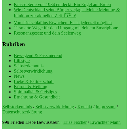
Krasse Serie von 1984 entdeckt: Ein Engel auf Erden
Wie Deutschland seine Bürger verjagt.. Meine Meinung &
Intuition zur aktuellen Zeit 🇩🇪 ⚡️
Vom Tiefschlaf ins Erwachen: Es ist jederzeit möglich
11 smarte Wege für den Umgang mit deinem Smartphone
Resonanzgesetz und dein Seelenweg
Rubriken
Bewegend & Faszinierend
Lifestyle
Selbsterkenntnis
Selbstverwirklichung
News
Liebe & Partnerschaft
Körper & Heilung
Spiritualität & Geistiges
Ernährung & Gesundheit
Selbsterkenntnis
/
Selbstverwirklichung
/
Kontakt
/
Impressum
/
Datenschutzerklärung
999 Frieden Liebe Bewusstsein -
Elias Fischer
/
Erwachter Mann