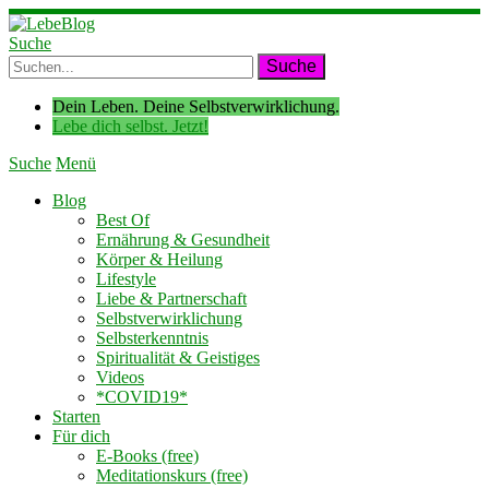
Suche
Dein Leben. Deine Selbstverwirklichung.
Lebe dich selbst. Jetzt!
Suche
Menü
Blog
Best Of
Ernährung & Gesundheit
Körper & Heilung
Lifestyle
Liebe & Partnerschaft
Selbstverwirklichung
Selbsterkenntnis
Spiritualität & Geistiges
Videos
*COVID19*
Starten
Für dich
E-Books (free)
Meditationskurs (free)