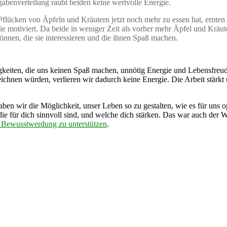
gabenverteilung raubt beiden keine wertvolle Energie.
e Pflücken von Äpfeln und Kräutern jetzt noch mehr zu essen hat, er
ie motiviert. Da beide in weniger Zeit als vorher mehr Äpfel und Kräute
nnen, die sie interessieren und die ihnen Spaß machen.
tigkeiten, die uns keinen Spaß machen, unnötig Energie und Lebensfreude
eichnen würden, verlieren wir dadurch keine Energie. Die Arbeit stärkt
ben wir die Möglichkeit, unser Leben so zu gestalten, wie es für uns op
e für dich sinnvoll sind, und welche dich stärken. Das war auch der W
 Bewusstwerdung zu unterstützen
.