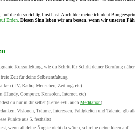
, auf die du so richtig Lust hast. Auch hier meine ich nicht Bungeesp
auf Erden.
Diesen Sinn leben wir am besten, wenn wir unseren Fäh
.
en
rägnante Kurzanleitung, wie du Schritt für Schritt deiner Berufung nähe
reie Zeit für deine Selbstentfaltung
stärken (TV, Radio, Menschen, Zeitung, etc)
en (Handy, Computer, Konsolen, Internet, etc)
dest du nur in dir selbst (Lerne evtl. auch
Meditation
)
danken, Visionen, Träume, Interessen, Fahigkeiten und Talente, gib al
se Punkte aus 5. festhältst
st, wenn all deine Ängste nicht da wären, schreibe deine Ideen auf