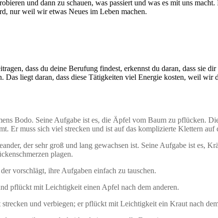
uprobieren und dann zu schauen, was passiert und was es mit uns mach
 wird, nur weil wir etwas Neues im Leben machen.
ragen, dass du deine Berufung findest, erkennst du daran, dass sie dir
n. Das liegt daran, dass diese Tätigkeiten viel Energie kosten, weil wir
ns Bodo. Seine Aufgabe ist es, die Äpfel vom Baum zu pflücken. Diese 
 Er muss sich viel strecken und ist auf das komplizierte Klettern au
der, der sehr groß und lang gewachsen ist. Seine Aufgabe ist es, Krä
ückenschmerzen plagen.
der vorschlägt, ihre Aufgaben einfach zu tauschen.
nd pflückt mit Leichtigkeit einen Apfel nach dem anderen.
t strecken und verbiegen; er pflückt mit Leichtigkeit ein Kraut nach 