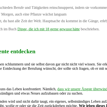
erschieden Berufe und Tätigkeiten reinschnupperst, indem sie vorkomme
uf Morgen, auch eine Pflanze wächst langsam
, du hast alle Zeit der Welt. Hauptsache du kommst in die Gänge, erleb
uch im Buch
Dinge, die ich mit 18 gerne gewusst hätte
beschrieben.
ente entdecken
nen schlummern und sie selbst davon gar nicht nicht viel wissen. Sie erk
 Entdeckung der Berufung wünscht, der sollte sich fragen, ob er mit se
r uns das Leben konfrontiert. Nämlich,
dass wir unsere Ängste überwin
u kündigen und etwas Neues aufzubauen oder zu suchen.
inden wird und nicht dafür taugt, ein eigenes, selbstständiges Leben au
 gibt, wofür er oder sie die Zeit zurückdrehen möchte.
Wir leben dieses 