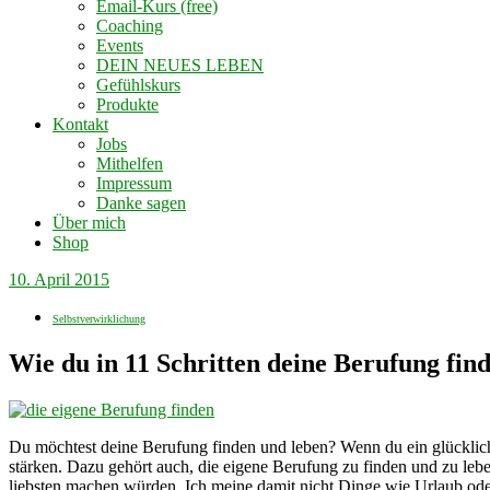
Email-Kurs (free)
Coaching
Events
DEIN NEUES LEBEN
Gefühlskurs
Produkte
Kontakt
Jobs
Mithelfen
Impressum
Danke sagen
Über mich
Shop
10. April 2015
Selbstverwirklichung
Wie du in 11 Schritten deine Berufung find
Du möchtest deine Berufung finden und leben? Wenn du ein glückliches 
stärken. Dazu gehört auch, die eigene Berufung zu finden und zu le
liebsten machen würden. Ich meine damit nicht Dinge wie Urlaub oder