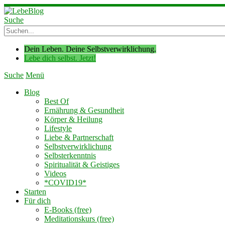
Suche
Dein Leben. Deine Selbstverwirklichung.
Lebe dich selbst. Jetzt!
Suche
Menü
Blog
Best Of
Ernährung & Gesundheit
Körper & Heilung
Lifestyle
Liebe & Partnerschaft
Selbstverwirklichung
Selbsterkenntnis
Spiritualität & Geistiges
Videos
*COVID19*
Starten
Für dich
E-Books (free)
Meditationskurs (free)