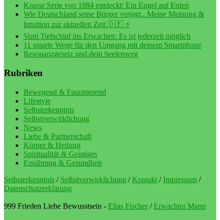
Krasse Serie von 1984 entdeckt: Ein Engel auf Erden
Wie Deutschland seine Bürger verjagt.. Meine Meinung &
Intuition zur aktuellen Zeit 🇩🇪 ⚡️
Vom Tiefschlaf ins Erwachen: Es ist jederzeit möglich
11 smarte Wege für den Umgang mit deinem Smartphone
Resonanzgesetz und dein Seelenweg
Rubriken
Bewegend & Faszinierend
Lifestyle
Selbsterkenntnis
Selbstverwirklichung
News
Liebe & Partnerschaft
Körper & Heilung
Spiritualität & Geistiges
Ernährung & Gesundheit
Selbsterkenntnis
/
Selbstverwirklichung
/
Kontakt
/
Impressum
/
Datenschutzerklärung
999 Frieden Liebe Bewusstsein -
Elias Fischer
/
Erwachter Mann