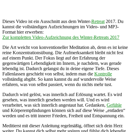
Dieses Video ist ein Ausschnitt aus dem Winter-
Retreat
2017. Du
kannst die vollständigen Aufzeichnungen im Video- und MP3-
Format hier erwerben:
Zur kompletten Video-Aufzeichnung des Winter-Retreats 2017
Die Art weicht von konventioneller Meditation ab, denn es ist keine
reine Konzentrationsübung. Die Aufmerksamkeit bleibt nicht fest
auf einem Punkt. Der Fokus liegt auf der Erfahrung der
gegenwärtigen Lebendigkeit im Innern, je nachdem, was gerade
lebendig ist. Dadurch gelangst du in deine eigene Tiefe. Dieses
Fallenlassen geschieht von selbst, indem man die
Kontrolle
vollständig abgibt. So kann kannst du auf wundervolle Weise
erfahren, was von selbst passiert, wenn du nichts mehr tust.
Dadurch wird gelöst, was innerlich auf Erlösung wartet. Es wird
gesehen, was innerlich gesehen werden will. Und es wird
verarbeitet, was sich innerlich angestaut hat. Gedanken,
Gefühle
und Körperempfindungen können sich auf diese Weise „entladen“
werden und es tritt innerer Frieden, Freiheit und Entspannung ein.
Meditierst mit dieser Anleitung regelmäßig, öffnet sich dein Herz
weiter. Du kannst dich selbst mehr spüren und fühlst dich lebendig.