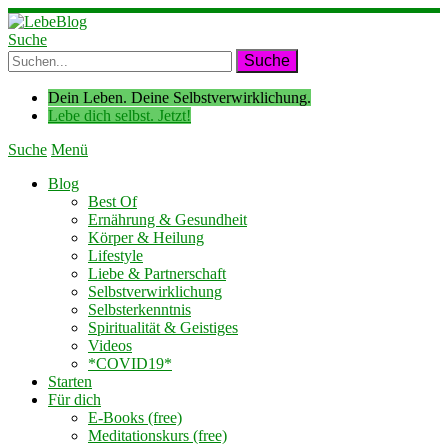
Suche
Dein Leben. Deine Selbstverwirklichung.
Lebe dich selbst. Jetzt!
Suche
Menü
Blog
Best Of
Ernährung & Gesundheit
Körper & Heilung
Lifestyle
Liebe & Partnerschaft
Selbstverwirklichung
Selbsterkenntnis
Spiritualität & Geistiges
Videos
*COVID19*
Starten
Für dich
E-Books (free)
Meditationskurs (free)