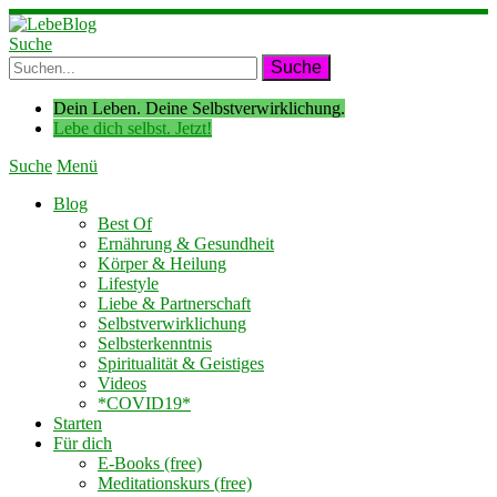
Suche
Dein Leben. Deine Selbstverwirklichung.
Lebe dich selbst. Jetzt!
Suche
Menü
Blog
Best Of
Ernährung & Gesundheit
Körper & Heilung
Lifestyle
Liebe & Partnerschaft
Selbstverwirklichung
Selbsterkenntnis
Spiritualität & Geistiges
Videos
*COVID19*
Starten
Für dich
E-Books (free)
Meditationskurs (free)