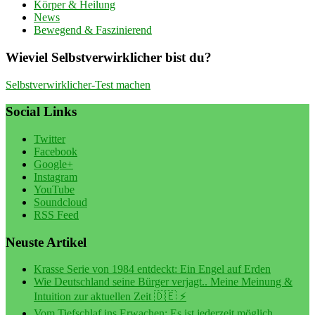
Körper & Heilung
News
Bewegend & Faszinierend
Wieviel Selbstverwirklicher bist du?
Selbstverwirklicher-Test machen
Social Links
Twitter
Facebook
Google+
Instagram
YouTube
Soundcloud
RSS Feed
Neuste Artikel
Krasse Serie von 1984 entdeckt: Ein Engel auf Erden
Wie Deutschland seine Bürger verjagt.. Meine Meinung &
Intuition zur aktuellen Zeit 🇩🇪 ⚡️
Vom Tiefschlaf ins Erwachen: Es ist jederzeit möglich