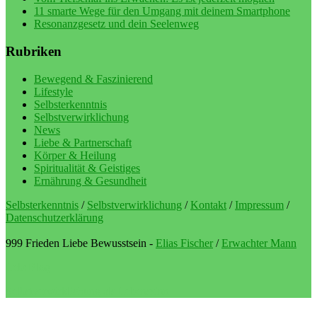
11 smarte Wege für den Umgang mit deinem Smartphone
Resonanzgesetz und dein Seelenweg
Rubriken
Bewegend & Faszinierend
Lifestyle
Selbsterkenntnis
Selbstverwirklichung
News
Liebe & Partnerschaft
Körper & Heilung
Spiritualität & Geistiges
Ernährung & Gesundheit
Selbsterkenntnis
/
Selbstverwirklichung
/
Kontakt
/
Impressum
/
Datenschutzerklärung
999 Frieden Liebe Bewusstsein -
Elias Fischer
/
Erwachter Mann
LebeBlog
Selbstverwirklichung als Lebenssinn