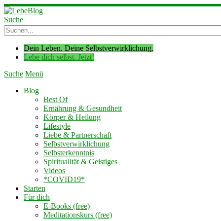
Suche
Dein Leben. Deine Selbstverwirklichung.
Lebe dich selbst. Jetzt!
Suche
Menü
Blog
Best Of
Ernährung & Gesundheit
Körper & Heilung
Lifestyle
Liebe & Partnerschaft
Selbstverwirklichung
Selbsterkenntnis
Spiritualität & Geistiges
Videos
*COVID19*
Starten
Für dich
E-Books (free)
Meditationskurs (free)