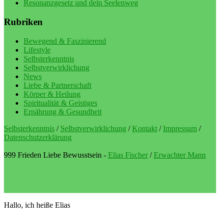
Resonanzgesetz und dein Seelenweg
Rubriken
Bewegend & Faszinierend
Lifestyle
Selbsterkenntnis
Selbstverwirklichung
News
Liebe & Partnerschaft
Körper & Heilung
Spiritualität & Geistiges
Ernährung & Gesundheit
Selbsterkenntnis
/
Selbstverwirklichung
/
Kontakt
/
Impressum
/
Datenschutzerklärung
999 Frieden Liebe Bewusstsein -
Elias Fischer
/
Erwachter Mann
LebeBlog
Selbstverwirklichung als Lebenssinn
Hallo, ich heiße Elias