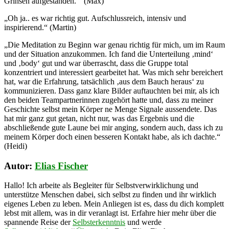
Grinsen aufgestanden.“ (Max)
„Oh ja.. es war richtig gut. Aufschlussreich, intensiv und
inspirierend.“ (Martin)
„Die Meditation zu Beginn war genau richtig für mich, um im Raum
und der Situation anzukommen. Ich fand die Unterteilung ‚mind‘
und ‚body‘ gut und war überrascht, dass die Gruppe total
konzentriert und interessiert gearbeitet hat. Was mich sehr bereichert
hat, war die Erfahrung, tatsächlich ‚aus dem Bauch heraus‘ zu
kommunizieren. Dass ganz klare Bilder auftauchten bei mir, als ich
den beiden Teampartnerinnen zugehört hatte und, dass zu meiner
Geschichte selbst mein Körper ne Menge Signale aussendete. Das
hat mir ganz gut getan, nicht nur, was das Ergebnis und die
abschließende gute Laune bei mir anging, sondern auch, dass ich zu
meinem Körper doch einen besseren Kontakt habe, als ich dachte.“
(Heidi)
Autor:
Elias Fischer
Hallo! Ich arbeite als Begleiter für Selbstverwirklichung und
unterstütze Menschen dabei, sich selbst zu finden und ihr wirklich
eigenes Leben zu leben. Mein Anliegen ist es, dass du dich komplett
lebst mit allem, was in dir veranlagt ist. Erfahre hier mehr über die
spannende Reise der
Selbsterkenntnis
und werde