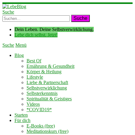
Suche
Dein Leben. Deine Selbstverwirklichung.
Lebe dich selbst. Jetzt!
Suche
Menü
Blog
Best Of
Ernährung & Gesundheit
Körper & Heilung
Lifestyle
Liebe & Partnerschaft
Selbstverwirklichung
Selbsterkenntnis
Spiritualität & Geistiges
Videos
*COVID19*
Starten
Für dich
E-Books (free)
Meditationskurs (free)