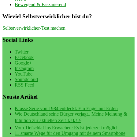
Bewegend & Faszinierend
Wieviel Selbstverwirklicher bist du?
Selbstverwirklicher-Test machen
Social Links
Twitter
Facebook
Google+
Instagram
YouTube
Soundcloud
RSS Feed
Neuste Artikel
Krasse Serie von 1984 entdeckt: Ein Engel auf Erden
Wie Deutschland seine Bürger verjagt.. Meine Meinung &
Intuition zur aktuellen Zeit 🇩🇪 ⚡️
Vom Tiefschlaf ins Erwachen: Es ist jederzeit möglich
11 smarte Wege für den Umgang mit deinem Smartphone