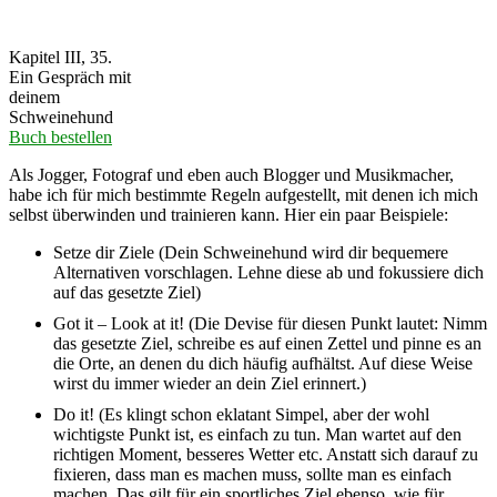
Kapitel III, 35.
Ein Gespräch mit
deinem
Schweinehund
Buch bestellen
Als Jogger, Fotograf und eben auch Blogger und Musikmacher,
habe ich für mich bestimmte Regeln aufgestellt, mit denen ich mich
selbst überwinden und trainieren kann. Hier ein paar Beispiele:
Setze dir Ziele (Dein Schweinehund wird dir bequemere
Alternativen vorschlagen. Lehne diese ab und fokussiere dich
auf das gesetzte Ziel)
Got it – Look at it! (Die Devise für diesen Punkt lautet: Nimm
das gesetzte Ziel, schreibe es auf einen Zettel und pinne es an
die Orte, an denen du dich häufig aufhältst. Auf diese Weise
wirst du immer wieder an dein Ziel erinnert.)
Do it! (Es klingt schon eklatant Simpel, aber der wohl
wichtigste Punkt ist, es einfach zu tun. Man wartet auf den
richtigen Moment, besseres Wetter etc. Anstatt sich darauf zu
fixieren, dass man es machen muss, sollte man es einfach
machen. Das gilt für ein sportliches Ziel ebenso, wie für