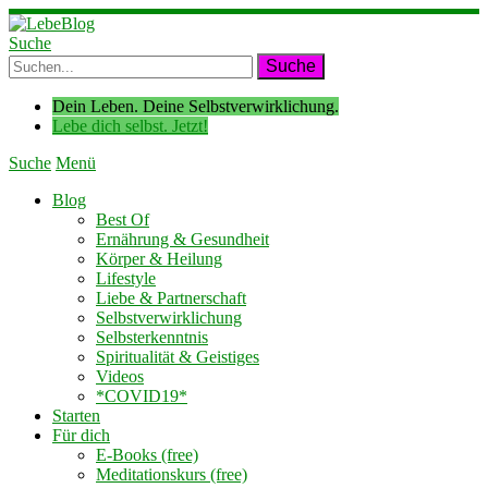
Suche
Dein Leben. Deine Selbstverwirklichung.
Lebe dich selbst. Jetzt!
Suche
Menü
Blog
Best Of
Ernährung & Gesundheit
Körper & Heilung
Lifestyle
Liebe & Partnerschaft
Selbstverwirklichung
Selbsterkenntnis
Spiritualität & Geistiges
Videos
*COVID19*
Starten
Für dich
E-Books (free)
Meditationskurs (free)