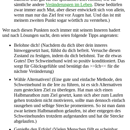
sämtliche andere
Veränderungen im Leben
. Diese bedürfen
zwar immer auch Mut, aber dieser entwickelt sich von allein,
wenn man nur das Ziel fest vor Augen hat. Und das ist mit
meinem zweiten Punkt sogar wörtlich zu verstehen.)
Wer nach diesen Punkten noch immer mit seinem Inneren hadert
und nach Lösungen sucht, dem seien folgende Tipps angeraten:
Belohne dich! (Nachdem du dich über dein inneres
hinweggesetzt hast, fühlst du dich befreit. Versuche diesen
Zustand zu festigen, indem du dich belohnst. Tue dir etwas
Gutes! Der Schweinehund wird so positiv konditioniert. Das
sorgt für Glücksgefühle und bestätigt das >>Ich<< für die
nächste Veränderung)
Wähle Alternativen! (Eine gute und einfache Methode, den
Schweinehund in die Irre zu führen, ist es sich Alternativen
zum gesteckten Ziel zu überlegen. Hat man sich einen
Halbmarathon zum Ziel gesetzt, kann sich aber zum Laufen
gehen trotzdem nicht motivieren, sollte man dennoch einfach
rausgehen und selbige Strecke promenieren. So ist man dann
zwar keinen Halbmarathon gelaufen, ist aber entgegen des
Schweinehundes trotzdem aufgestanden und hat die Strecke
abgelaufen.)
Genieße den Erfolg! (Vielen Menschen fällt es scheinbar