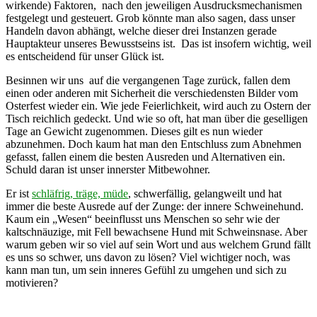
wirkende) Faktoren, nach den jeweiligen Ausdrucksmechanismen
festgelegt und gesteuert. Grob könnte man also sagen, dass unser
Handeln davon abhängt, welche dieser drei Instanzen gerade
Hauptakteur unseres Bewusstseins ist. Das ist insofern wichtig, weil
es entscheidend für unser Glück ist.
Besinnen wir uns auf die vergangenen Tage zurück, fallen dem
einen oder anderen mit Sicherheit die verschiedensten Bilder vom
Osterfest wieder ein. Wie jede Feierlichkeit, wird auch zu Ostern der
Tisch reichlich gedeckt. Und wie so oft, hat man über die geselligen
Tage an Gewicht zugenommen. Dieses gilt es nun wieder
abzunehmen. Doch kaum hat man den Entschluss zum Abnehmen
gefasst, fallen einem die besten Ausreden und Alternativen ein.
Schuld daran ist unser innerster Mitbewohner.
Er ist
schläfrig, träge, müde
, schwerfällig, gelangweilt und hat
immer die beste Ausrede auf der Zunge: der innere Schweinehund.
Kaum ein „Wesen“ beeinflusst uns Menschen so sehr wie der
kaltschnäuzige, mit Fell bewachsene Hund mit Schweinsnase. Aber
warum geben wir so viel auf sein Wort und aus welchem Grund fällt
es uns so schwer, uns davon zu lösen? Viel wichtiger noch, was
kann man tun, um sein inneres Gefühl zu umgehen und sich zu
motivieren?