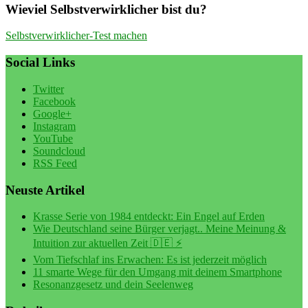
Wieviel Selbstverwirklicher bist du?
Selbstverwirklicher-Test machen
Social Links
Twitter
Facebook
Google+
Instagram
YouTube
Soundcloud
RSS Feed
Neuste Artikel
Krasse Serie von 1984 entdeckt: Ein Engel auf Erden
Wie Deutschland seine Bürger verjagt.. Meine Meinung &
Intuition zur aktuellen Zeit 🇩🇪 ⚡️
Vom Tiefschlaf ins Erwachen: Es ist jederzeit möglich
11 smarte Wege für den Umgang mit deinem Smartphone
Resonanzgesetz und dein Seelenweg