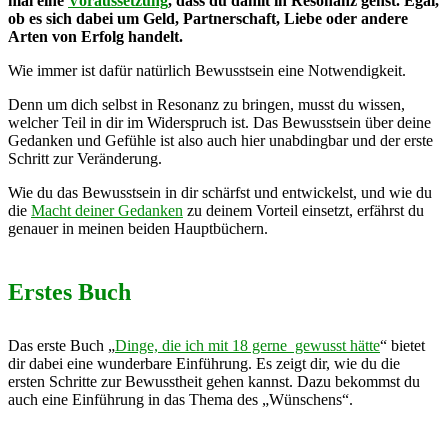
mal eine
Voraussetzung
, dass du damit in Resonanz gehst. Egal,
ob es sich dabei um Geld, Partnerschaft, Liebe oder andere
Arten von Erfolg handelt.
Wie immer ist dafür natürlich Bewusstsein eine Notwendigkeit.
Denn um dich selbst in Resonanz zu bringen, musst du wissen,
welcher Teil in dir im Widerspruch ist. Das Bewusstsein über deine
Gedanken und Gefühle ist also auch hier unabdingbar und der erste
Schritt zur Veränderung.
Wie du das Bewusstsein in dir schärfst und entwickelst, und wie du
die
Macht deiner Gedanken
zu deinem Vorteil einsetzt, erfährst du
genauer in meinen beiden Hauptbüchern.
Erstes Buch
Das erste Buch „
Dinge, die ich mit 18 gerne gewusst hätte
“ bietet
dir dabei eine wunderbare Einführung. Es zeigt dir, wie du die
ersten Schritte zur Bewusstheit gehen kannst. Dazu bekommst du
auch eine Einführung in das Thema des „Wünschens“.