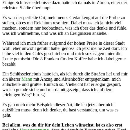
Einige Schlüsselerlebnisse dazu hatte ich damals in Zürich, einer der
reichsten Städte überhaupt.
Es war der perfekte Ort, mein neues Gedankengut auf die Probe zu
stellen, ob es mit Reichtum resoniert. Dabei muss ich ja nicht viel
machen, sondern nur beobachten, was ich über das denke und fühle,
was ich wahrnehme, und was ich an Ereignissen anziehe.
Während ich mich früher aufgrund der hohen Preise in dieser Stadt
wohl eher unwohl gefühlt hätte, genoss ich jetzt meine Zeit dort. Ich
habe viel in den Cafés geschrieben und mich sozusagen unter die
Leute gemischt. Die 8 Franken für den Kaffee habe ich dabei gerne
bezahlt.
Ein Schlüsselerlebnis hatte ich, als ich durch die Straßen lief und mir
ein älterer
Mann
mit Anzug und Aktenkoffer entgegenkam, mich
anlächelte und grüßte. Einfach so. Vielleicht hat er sogar gespürt,
wo ich gerade stehe und mir damit gezeigt, dass ich auf dem
„richtigen Weg“ bin. :-)
Es gab noch mehr Beispiele dieser Art, die ich jetzt aber nicht
aufzählen muss, denn ich denke, du hast verstanden, um was es
geht.
Bei allem, was du dir für dein Leben wünschst, ist es also erst