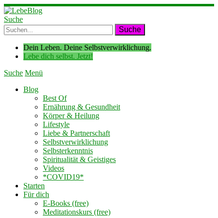
Suche
Dein Leben. Deine Selbstverwirklichung.
Lebe dich selbst. Jetzt!
Suche
Menü
Blog
Best Of
Ernährung & Gesundheit
Körper & Heilung
Lifestyle
Liebe & Partnerschaft
Selbstverwirklichung
Selbsterkenntnis
Spiritualität & Geistiges
Videos
*COVID19*
Starten
Für dich
E-Books (free)
Meditationskurs (free)