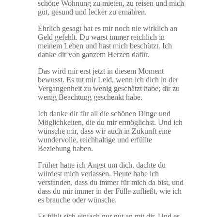
schöne Wohnung zu mieten, zu reisen und mich
gut, gesund und lecker zu ernähren.
Ehrlich gesagt hat es mir noch nie wirklich an
Geld gefehlt. Du warst immer reichlich in
meinem Leben und hast mich beschützt. Ich
danke dir von ganzem Herzen dafür.
Das wird mir erst jetzt in diesem Moment
bewusst. Es tut mir Leid, wenn ich dich in der
Vergangenheit zu wenig geschätzt habe; dir zu
wenig Beachtung geschenkt habe.
Ich danke dir für all die schönen Dinge und
Möglichkeiten, die du mir ermöglichst. Und ich
wünsche mir, dass wir auch in Zukunft eine
wundervolle, reichhaltige und erfüllte
Beziehung haben.
Früher hatte ich Angst um dich, dachte du
würdest mich verlassen. Heute habe ich
verstanden, dass du immer für mich da bist, und
dass du mir immer in der Fülle zufließt, wie ich
es brauche oder wünsche.
Es fühlt sich einfach nur gut an mit dir. Und es