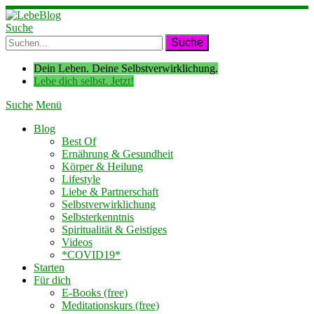
Suche
Dein Leben. Deine Selbstverwirklichung.
Lebe dich selbst. Jetzt!
Suche
Menü
Blog
Best Of
Ernährung & Gesundheit
Körper & Heilung
Lifestyle
Liebe & Partnerschaft
Selbstverwirklichung
Selbsterkenntnis
Spiritualität & Geistiges
Videos
*COVID19*
Starten
Für dich
E-Books (free)
Meditationskurs (free)