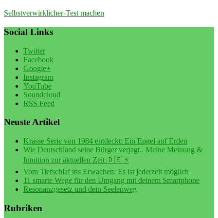
Selbstverwirklicher-Test machen
Social Links
Twitter
Facebook
Google+
Instagram
YouTube
Soundcloud
RSS Feed
Neuste Artikel
Krasse Serie von 1984 entdeckt: Ein Engel auf Erden
Wie Deutschland seine Bürger verjagt.. Meine Meinung &
Intuition zur aktuellen Zeit 🇩🇪 ⚡️
Vom Tiefschlaf ins Erwachen: Es ist jederzeit möglich
11 smarte Wege für den Umgang mit deinem Smartphone
Resonanzgesetz und dein Seelenweg
Rubriken