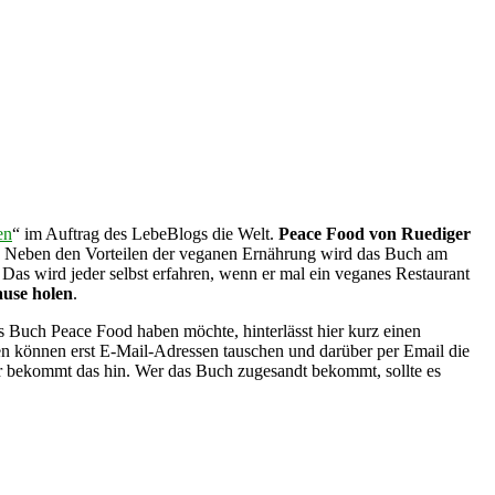
en
“ im Auftrag des LebeBlogs die Welt.
Peace Food von Ruediger
l. Neben den Vorteilen der veganen Ernährung wird das Buch am
Das wird jeder selbst erfahren, wenn er mal ein veganes Restaurant
ause holen
.
das Buch Peace Food haben möchte, hinterlässt hier kurz einen
den können erst E-Mail-Adressen tauschen und darüber per Email die
ihr bekommt das hin. Wer das Buch zugesandt bekommt, sollte es