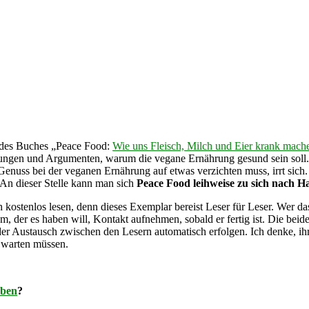
r des Buches „Peace Food:
Wie uns Fleisch, Milch und Eier krank mach
uchungen und Argumenten, warum die vegane Ernährung gesund sein sol
nuss bei der veganen Ernährung auf etwas verzichten muss, irrt sich. 
 An dieser Stelle kann man sich
Peace Food leihweise zu sich nach H
ch kostenlos lesen, denn dieses Exemplar bereist Leser für Leser. Wer 
, der es haben will, Kontakt aufnehmen, sobald er fertig ist. Die bei
 der Austausch zwischen den Lesern automatisch erfolgen. Ich denke, 
e warten müssen.
eben
?