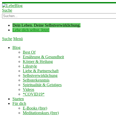
Suche
Dein Leben. Deine Selbstverwirklichung.
Lebe dich selbst. Jetzt!
Suche
Menü
Blog
Best Of
Ernährung & Gesundheit
Körper & Heilung
Lifestyle
Liebe & Partnerschaft
Selbstverwirklichung
Selbsterkenntnis
Spiritualität & Geistiges
Videos
*COVID19*
Starten
Für dich
E-Books (free)
Meditationskurs (free)