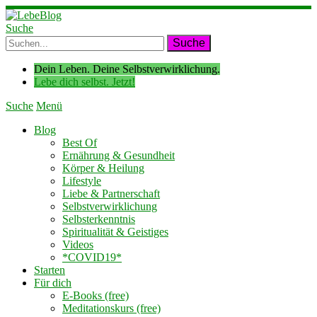
Suche
Dein Leben. Deine Selbstverwirklichung.
Lebe dich selbst. Jetzt!
Suche
Menü
Blog
Best Of
Ernährung & Gesundheit
Körper & Heilung
Lifestyle
Liebe & Partnerschaft
Selbstverwirklichung
Selbsterkenntnis
Spiritualität & Geistiges
Videos
*COVID19*
Starten
Für dich
E-Books (free)
Meditationskurs (free)