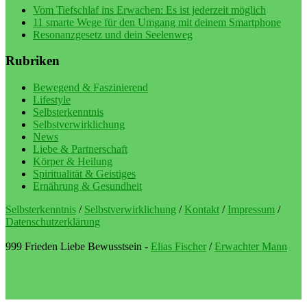
Vom Tiefschlaf ins Erwachen: Es ist jederzeit möglich
11 smarte Wege für den Umgang mit deinem Smartphone
Resonanzgesetz und dein Seelenweg
Rubriken
Bewegend & Faszinierend
Lifestyle
Selbsterkenntnis
Selbstverwirklichung
News
Liebe & Partnerschaft
Körper & Heilung
Spiritualität & Geistiges
Ernährung & Gesundheit
Selbsterkenntnis
/
Selbstverwirklichung
/
Kontakt
/
Impressum
/
Datenschutzerklärung
999 Frieden Liebe Bewusstsein -
Elias Fischer
/
Erwachter Mann
LebeBlog
Selbstverwirklichung als Lebenssinn