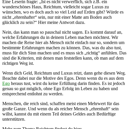
Eine Leserin fragte: „Ist es nicht verwerflich, sich z.B. ein
wunderschönes Haus, Reichtum, vielleicht sogar Luxus zu
wünschen, wo es doch auch so viel Leid auf Erden gibt? Würde es
nicht „ehrenhafter“ sein, nur mit einer Matte am Boden auch
glücklich zu sein?“ Hier meine Antwort dazu.
Nein, das kann man so pauschal nicht sagen. Es kommt darauf an,
welche Erfahrungen du in deinem Leben machen möchtest. Wir
machen die Reise hier als Mensch nicht einfach nur so, sondern um
bestimmte Erfahrungen machen zu können. Das, was du also tust,
muss für dich Sinn machen und es muss sich „richtig“ anfühlen. Das
sind die Kriterien, mit denen man feststellen kann, ob man auf dem
richtigen Weg ist.
Wenn dich Geld, Reichtum und Luxus reizt, dann gehe diesen Weg.
Beachte dabei nur die Motive des Egos. Denn wenn du es aus dem
Ego
heraus tust, wirst du keine Erfüllung darin finden. Es ist jedoch
genau so gut möglich, ohne Ego Erfolg im Leben zu haben und
entsprechend entlohnt zu werden.
Menschen, die reich sind, schaffen meist einen Mehrwert für das
große Ganze. Und wenn du als reicher Mensch „ehrenhaft“ sein
willst, kannst du mit einem Teil deines Geldes auch Bedürftige
unterstützen.
Mehr zum Thema Reichtum findest du hier: