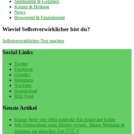
Spiritualität & Geistiges
Körper & Heilung
News
Bewegend & Faszinierend
Wieviel Selbstverwirklicher bist du?
Selbstverwirklicher-Test machen
Social Links
Twitter
Facebook
Google+
Instagram
YouTube
Soundcloud
RSS Feed
Neuste Artikel
Krasse Serie von 1984 entdeckt: Ein Engel auf Erden
Wie Deutschland seine Bürger verjagt.. Meine Meinung &
Intuition zur aktuellen Zeit 🇩🇪 ⚡️