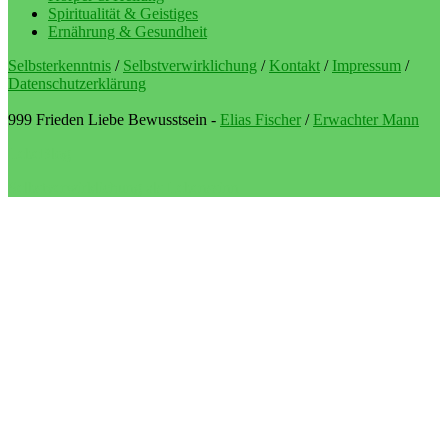
Spiritualität & Geistiges
Ernährung & Gesundheit
Selbsterkenntnis
/
Selbstverwirklichung
/
Kontakt
/
Impressum
/
Datenschutzerklärung
999 Frieden Liebe Bewusstsein -
Elias Fischer
/
Erwachter Mann
LebeBlog
Selbstverwirklichung als Lebenssinn