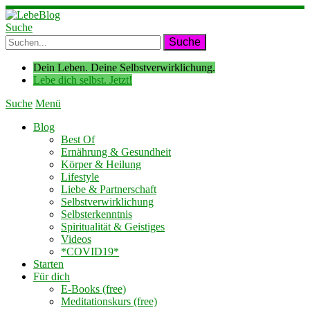
Suche
Dein Leben. Deine Selbstverwirklichung.
Lebe dich selbst. Jetzt!
Suche
Menü
Blog
Best Of
Ernährung & Gesundheit
Körper & Heilung
Lifestyle
Liebe & Partnerschaft
Selbstverwirklichung
Selbsterkenntnis
Spiritualität & Geistiges
Videos
*COVID19*
Starten
Für dich
E-Books (free)
Meditationskurs (free)