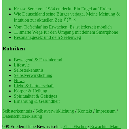
Krasse Serie von 1984 entdeckt: Ein Engel auf Erden
Wie Deutschland seine Bürger verjagt.. Meine Meinung &
Intuition zur aktuellen Zeit 🇩🇪 ⚡️
Vom Tiefschlaf ins Erwachen: Es ist jederzeit möglich
11 smarte Wege für den Umgang mit deinem Smartphone
Resonanzgesetz und dein Seelenweg
Rubriken
Bewegend & Faszinierend
Lifestyle
Selbsterkenntnis
Selbstverwirklichung
News
Liebe & Partnerschaft
Körper & Heilung
Spiritualität & Geistiges
Ernährung & Gesundheit
Selbsterkenntnis
/
Selbstverwirklichung
/
Kontakt
/
Impressum
/
Datenschutzerklärung
999 Frieden Liebe Bewusstsein -
Elias Fischer
/
Erwachter Mann