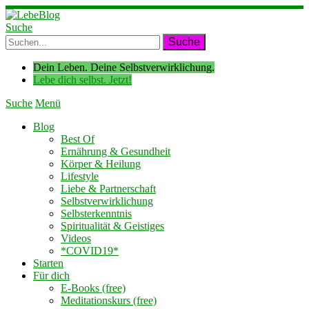
Suche
Dein Leben. Deine Selbstverwirklichung.
Lebe dich selbst. Jetzt!
Suche
Menü
Blog
Best Of
Ernährung & Gesundheit
Körper & Heilung
Lifestyle
Liebe & Partnerschaft
Selbstverwirklichung
Selbsterkenntnis
Spiritualität & Geistiges
Videos
*COVID19*
Starten
Für dich
E-Books (free)
Meditationskurs (free)