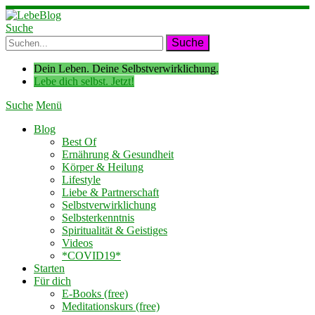
Suche
Dein Leben. Deine Selbstverwirklichung.
Lebe dich selbst. Jetzt!
Suche
Menü
Blog
Best Of
Ernährung & Gesundheit
Körper & Heilung
Lifestyle
Liebe & Partnerschaft
Selbstverwirklichung
Selbsterkenntnis
Spiritualität & Geistiges
Videos
*COVID19*
Starten
Für dich
E-Books (free)
Meditationskurs (free)