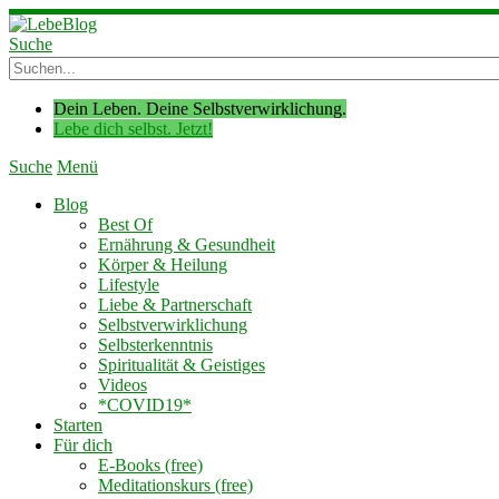
Suche
Dein Leben. Deine Selbstverwirklichung.
Lebe dich selbst. Jetzt!
Suche
Menü
Blog
Best Of
Ernährung & Gesundheit
Körper & Heilung
Lifestyle
Liebe & Partnerschaft
Selbstverwirklichung
Selbsterkenntnis
Spiritualität & Geistiges
Videos
*COVID19*
Starten
Für dich
E-Books (free)
Meditationskurs (free)