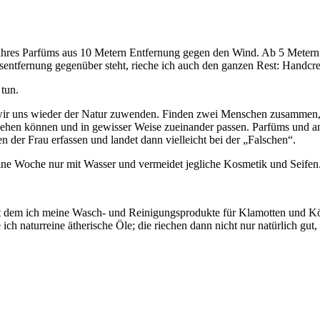
ihres Parfüms aus 10 Metern Entfernung gegen den Wind. Ab 5 Metern 
sentfernung gegenüber steht, rieche ich auch den ganzen Rest: Handc
 tun.
ir uns wieder der Natur zuwenden. Finden zwei Menschen zusammen, d
gehen können und in gewisser Weise zueinander passen. Parfüms und and
der Frau erfassen und landet dann vielleicht bei der „Falschen“.
eine Woche nur mit Wasser und vermeidet jegliche Kosmetik und Seifen
seit dem ich meine Wasch- und Reinigungsprodukte für Klamotten und Kö
naturreine ätherische Öle; die riechen dann nicht nur natürlich gut, 