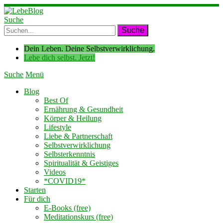
Suche
Dein Leben. Deine Selbstverwirklichung.
Lebe dich selbst. Jetzt!
Suche
Menü
Blog
Best Of
Ernährung & Gesundheit
Körper & Heilung
Lifestyle
Liebe & Partnerschaft
Selbstverwirklichung
Selbsterkenntnis
Spiritualität & Geistiges
Videos
*COVID19*
Starten
Für dich
E-Books (free)
Meditationskurs (free)