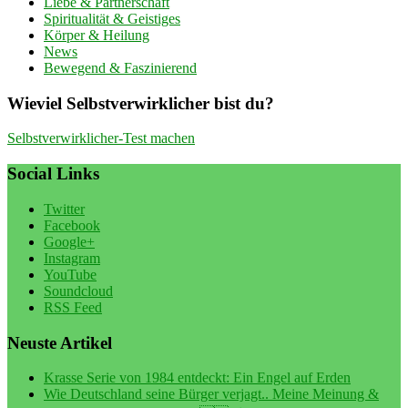
Liebe & Partnerschaft
Spiritualität & Geistiges
Körper & Heilung
News
Bewegend & Faszinierend
Wieviel Selbstverwirklicher bist du?
Selbstverwirklicher-Test machen
Social Links
Twitter
Facebook
Google+
Instagram
YouTube
Soundcloud
RSS Feed
Neuste Artikel
Krasse Serie von 1984 entdeckt: Ein Engel auf Erden
Wie Deutschland seine Bürger verjagt.. Meine Meinung &