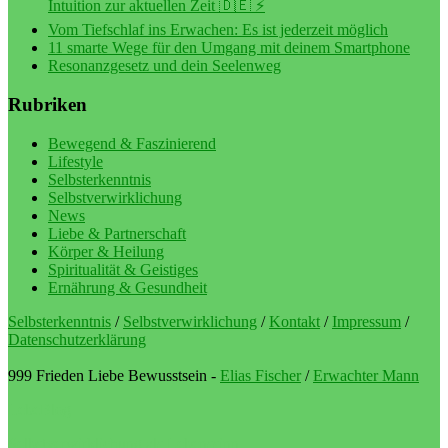
Intuition zur aktuellen Zeit 🇩🇪 ⚡️
Vom Tiefschlaf ins Erwachen: Es ist jederzeit möglich
11 smarte Wege für den Umgang mit deinem Smartphone
Resonanzgesetz und dein Seelenweg
Rubriken
Bewegend & Faszinierend
Lifestyle
Selbsterkenntnis
Selbstverwirklichung
News
Liebe & Partnerschaft
Körper & Heilung
Spiritualität & Geistiges
Ernährung & Gesundheit
Selbsterkenntnis
/
Selbstverwirklichung
/
Kontakt
/
Impressum
/
Datenschutzerklärung
999 Frieden Liebe Bewusstsein -
Elias Fischer
/
Erwachter Mann
LebeBlog
Selbstverwirklichung als Lebenssinn