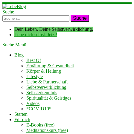
Suche
Dein Leben. Deine Selbstverwirklichung.
Lebe dich selbst. Jetzt!
Suche
Menü
Blog
Best Of
Ernährung & Gesundheit
Körper & Heilung
Lifestyle
Liebe & Partnerschaft
Selbstverwirklichung
Selbsterkenntnis
Spiritualität & Geistiges
Videos
*COVID19*
Starten
Für dich
E-Books (free)
Meditationskurs (free)