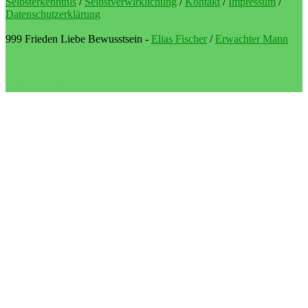
Selbsterkenntnis
/
Selbstverwirklichung
/
Kontakt
/
Impressum
/
Datenschutzerklärung
999 Frieden Liebe Bewusstsein -
Elias Fischer
/
Erwachter Mann
LebeBlog
Selbstverwirklichung als Lebenssinn