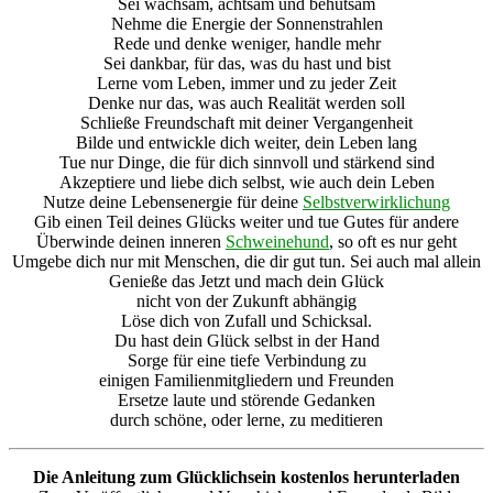
Sei wachsam, achtsam und behutsam
Nehme die Energie der Sonnenstrahlen
Rede und denke weniger, handle mehr
Sei dankbar, für das, was du hast und bist
Lerne vom Leben, immer und zu jeder Zeit
Denke nur das, was auch Realität werden soll
Schließe Freundschaft mit deiner Vergangenheit
Bilde und entwickle dich weiter, dein Leben lang
Tue nur Dinge, die für dich sinnvoll und stärkend sind
Akzeptiere und liebe dich selbst, wie auch dein Leben
Nutze deine Lebensenergie für deine
Selbstverwirklichung
Gib einen Teil deines Glücks weiter und tue Gutes für andere
Überwinde deinen inneren
Schweinehund
, so oft es nur geht
Umgebe dich nur mit Menschen, die dir gut tun. Sei auch mal allein
Genieße das Jetzt und mach dein Glück
nicht von der Zukunft abhängig
Löse dich von Zufall und Schicksal.
Du hast dein Glück selbst in der Hand
Sorge für eine tiefe Verbindung zu
einigen Familienmitgliedern und Freunden
Ersetze laute und störende Gedanken
durch schöne, oder lerne, zu meditieren
Die Anleitung zum Glücklichsein kostenlos herunterladen