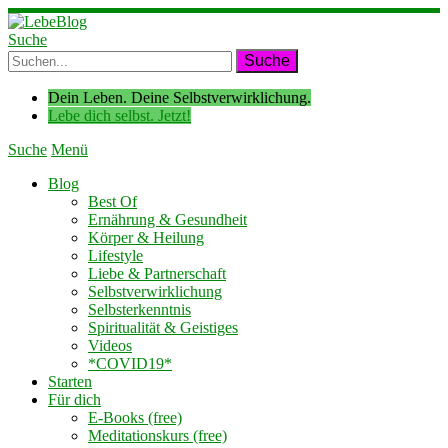
Suche
Dein Leben. Deine Selbstverwirklichung.
Lebe dich selbst. Jetzt!
Suche
Menü
Blog
Best Of
Ernährung & Gesundheit
Körper & Heilung
Lifestyle
Liebe & Partnerschaft
Selbstverwirklichung
Selbsterkenntnis
Spiritualität & Geistiges
Videos
*COVID19*
Starten
Für dich
E-Books (free)
Meditationskurs (free)