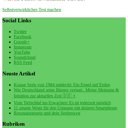
Selbstverwirklicher-Test machen
Social Links
Twitter
Facebook
Google+
Instagram
YouTube
Soundcloud
RSS Feed
Neuste Artikel
Krasse Serie von 1984 entdeckt: Ein Engel auf Erden
Wie Deutschland seine Bürger verjagt.. Meine Meinung &
Intuition zur aktuellen Zeit 🇩🇪 ⚡️
Vom Tiefschlaf ins Erwachen: Es ist jederzeit möglich
11 smarte Wege für den Umgang mit deinem Smartphone
Resonanzgesetz und dein Seelenweg
Rubriken