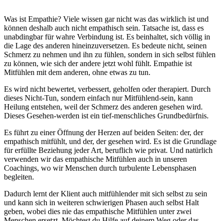
Was ist Empathie? Viele wissen gar nicht was das wirklich ist und
können deshalb auch nicht empathisch sein. Tatsache ist, dass es
unabdingbar für wahre Verbindung ist. Es beinhaltet, sich völlig in
die Lage des anderen hineinzuversetzen. Es bedeute nicht, seinen
Schmerz zu nehmen und ihn zu fühlen, sondern in sich selbst fühlen
zu können, wie sich der andere jetzt wohl fühlt. Empathie ist
Mitfühlen mit dem anderen, ohne etwas zu tun.
Es wird nicht bewertet, verbessert, geholfen oder therapiert. Durch
dieses Nicht-Tun, sondern einfach nur Mitfühlend-sein, kann
Heilung entstehen, weil der Schmerz des anderen gesehen wird.
Dieses Gesehen-werden ist ein tief-menschliches Grundbedürfnis.
Es führt zu einer Öffnung der Herzen auf beiden Seiten: der, der
empathisch mitfühlt, und der, der gesehen wird. Es ist die Grundlage
für erfüllte Beziehung jeder Art, beruflich wie privat. Und natürlich
verwenden wir das empathische Mitfühlen auch in unseren
Coachings, wo wir Menschen durch turbulente Lebensphasen
begleiten.
Dadurch lernt der Klient auch mitfühlender mit sich selbst zu sein
und kann sich in weiteren schwierigen Phasen auch selbst Halt
geben, wobei dies nie das empathische Mitfühlen unter zwei
Menschen ersetzt. Möchtest du Hilfe auf deinem Weg oder das