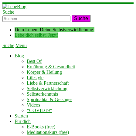
Suche
Dein Leben. Deine Selbstverwirklichung.
Lebe dich selbst. Jetzt!
Suche
Menü
Blog
Best Of
Ernährung & Gesundheit
Körper & Heilung
Lifestyle
Liebe & Partnerschaft
Selbstverwirklichung
Selbsterkenntnis
Spiritualität & Geistiges
Videos
*COVID19*
Starten
Für dich
E-Books (free)
Meditationskurs (free)