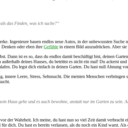
mals das Finden, was ich suche?“
rke. Ingenieure bauen endlos neue Autos, in der unbewussten Suche nach
zu Denken oder eben ihre
Gefühle
in einem Bild auszudrücken. Aber sie f
bst. Dann ist es so, dass du endlos damit beschäftigt bist, deinen Gart
 außerhalb deines Hauses, du betrittst es nicht ein mal! Du ackerst un
lafen. Du legst dich einfach in deinen Garten. Du hast null Ahnung von
g, innere Leere, Stress, Sehnsucht. Die meisten Menschen verbringen s
sucht.
 mein Haus gehe und es auch bewohne, anstatt nur im Garten zu sein. 
vor der Wahrheit. Ich meine, du hast nun so viel Zeit damit verbracht e
d für dich. Du hast es bereits verlassen, als du noch ein Kind warst. Al