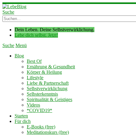
Suche
Dein Leben. Deine Selbstverwirklichung.
Lebe dich selbst. Jetzt!
Suche
Menü
Blog
Best Of
Ernährung & Gesundheit
Körper & Heilung
Lifestyle
Liebe & Partnerschaft
Selbstverwirklichung
Selbsterkenntnis
Spiritualität & Geistiges
Videos
*COVID19*
Starten
Für dich
E-Books (free)
Meditationskurs (free)