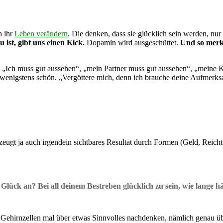
n ihr
Leben verändern
. Die denken, dass sie glücklich sein werden, nu
 ist, gibt uns einen Kick.
Dopamin wird ausgeschüttet.
Und so merke
. „Ich muss gut aussehen“, „mein Partner muss gut aussehen“, „mein
n wenigstens schön. „Vergöttere mich, denn ich brauche deine Aufmerksa
eugt ja auch irgendein sichtbares Resultat durch Formen (Geld, Reich
s Glück an?
Bei all deinem Bestreben glücklich zu sein, wie lange hä
e Gehirnzellen mal über etwas Sinnvolles nachdenken, nämlich genau übe