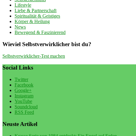
Lifestyle
Liebe & Partnerschaft
Spiritualität & Geistiges
Körper & Heilung
News
Bewegend & Faszinierend
Wieviel Selbstverwirklicher bist du?
Selbstverwirklicher-Test machen
Social Links
Twitter
Facebook
Google+
Instagram
YouTube
Soundcloud
RSS Feed
Neuste Artikel
Krasse Serie von 1984 entdeckt: Ein Engel auf Erden