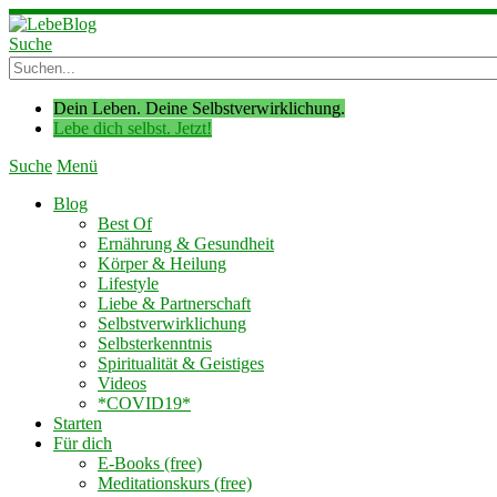
Suche
Dein Leben. Deine Selbstverwirklichung.
Lebe dich selbst. Jetzt!
Suche
Menü
Blog
Best Of
Ernährung & Gesundheit
Körper & Heilung
Lifestyle
Liebe & Partnerschaft
Selbstverwirklichung
Selbsterkenntnis
Spiritualität & Geistiges
Videos
*COVID19*
Starten
Für dich
E-Books (free)
Meditationskurs (free)