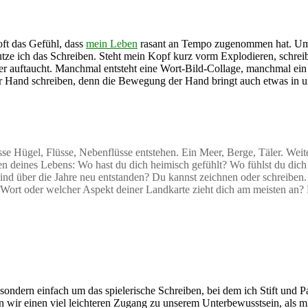
oft das Gefühl, dass
mein Leben
rasant an Tempo zugenommen hat. Um al
ze ich das Schreiben. Steht mein Kopf kurz vorm Explodieren, schreibe 
, der auftaucht. Manchmal entsteht eine Wort-Bild-Collage, manchmal ei
der Hand schreiben, denn die Bewegung der Hand bringt auch etwas in un
se Hügel, Flüsse, Nebenflüsse entstehen. Ein Meer, Berge, Täler. Weit
en deines Lebens: Wo hast du dich heimisch gefühlt? Wo fühlst du dich 
nd über die Jahre neu entstanden? Du kannst zeichnen oder schreiben. 
s Wort oder welcher Aspekt deiner Landkarte zieht dich am meisten an?
 sondern einfach um das spielerische Schreiben, bei dem ich Stift und 
wir einen viel leichteren Zugang zu unserem Unterbewusstsein, als mi