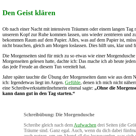
Den Geist klären
Ob nach einer Nacht mit intensiven Träumen oder einem langen Tag m
unserem Kopf zur Ruhe kommen lassen, uns wieder zentrieren und z
bekommen Raum auf dem Papier. Alles, was auf dem Papier ist, müssen 
nicht brauchen, gleich am Morgen loslassen. Dies hilft uns, klar und fr
Die Morgenseiten sind für mich zu so etwas wie einer Morgendusche g
Morgenseiten gelesen hatte, dachte ich: Das mache ich ab heute jed
das jede Freude an diesem Tun vereitelt hat.
Jahre später tauchte die Übung der Morgenseiten dann wie aus dem Ni
ich: Irgendetwas liegt im Argen.
Gefühle
, denen ich mich nicht nähe
eine Schreibwerkstattteilnehmerin einmal sagte:
„Ohne die Morgensei
kann dann gut in den Tag starten.“
Schreibübung: Die Morgendusche
Schreibe gleich nach dem
Aufwachen
drei Seiten (die Grö
Träume sind. Ganz egal. Auch, wenn du dich dabei fünfmal
auch nutzen, um am Abend all das loszuwerden, was sich d