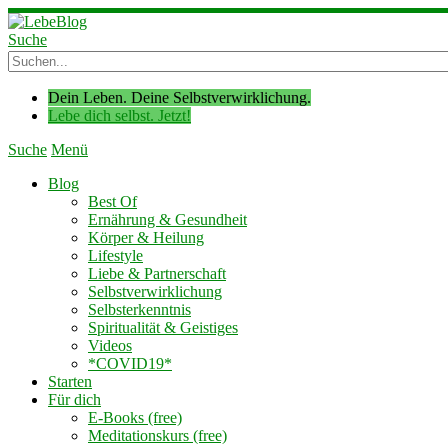
Suche
Dein Leben. Deine Selbstverwirklichung.
Lebe dich selbst. Jetzt!
Suche
Menü
Blog
Best Of
Ernährung & Gesundheit
Körper & Heilung
Lifestyle
Liebe & Partnerschaft
Selbstverwirklichung
Selbsterkenntnis
Spiritualität & Geistiges
Videos
*COVID19*
Starten
Für dich
E-Books (free)
Meditationskurs (free)