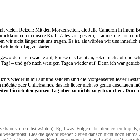
it vielen Reizen: Mit den Morgenseiten, die Julia Cameron in ihrem B
urückkommen in unsere Kraft. Altes von gestern, Träume, die noch n
wir nicht länger mit uns tragen. Es ist, als würden wir uns innerlich 
isch in den Tag zu starten.
eworden – ich wache auf, knipse das Licht an, setze mich auf und sch
en Tag! – und gab nach wenigen Tagen wieder auf. Denn ich war getri
chts wieder in mir auf und seitdem sind die Morgenseiten fester Bestan
rn möchte oder Unliebsames, das ich lieber nicht so genau anschauen m
ten bin ich den ganzen Tag über zu nichts zu gebrauchen. Durch
ße kannst du selbst wählen). Egal was. Folge dabei dem ersten Impuls,
 wiederholst. Lies die geschriebenen Seiten danach nicht noch einmal
en Tag über in deinem Kopf angesammelt hat und auf diese Weise erhol