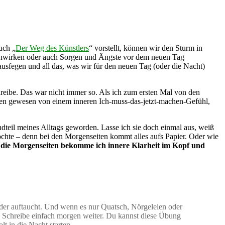
uch „
Der Weg des Künstlers
“ vorstellt, können wir den Sturm in
achwirken oder auch Sorgen und Ängste vor dem neuen Tag
ausfegen und all das, was wir für den neuen Tag (oder die Nacht)
reibe. Das war nicht immer so. Als ich zum ersten Mal von den
eben gewesen von einem inneren Ich-muss-das-jetzt-machen-Gefühl,
dteil meines Alltags geworden. Lasse ich sie doch einmal aus, weiß
öchte – denn bei den Morgenseiten kommt alles aufs Papier. Oder wie
 die Morgenseiten bekomme ich innere Klarheit im Kopf und
 der auftaucht. Und wenn es nur Quatsch, Nörgeleien oder
. Schreibe einfach morgen weiter. Du kannst diese Übung
t in die Nacht starten.