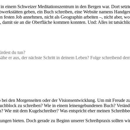
it in einem Schweizer Meditationszentrum in den Bergen war. Dort setzt
werkstätten geben, ein Buch schreiben, eine Website namens Handgeschr
n festen Job annehmen, nicht als Geographin arbeiten –, nicht aber, wo
damit sie an die Oberfläche kommen konnten. Und: Alles ist tatsächlic
ürdest du tun?
 sähe er aus, der nächste Schritt in deinem Leben? Folge schreibend dem
b bei den Morgenseiten oder der Visionsentwicklung. Um mit Freude zu 
gbuchblock zu schreiben? Wie in einem leinengebundenen Buch? Verände
eiben? Wie mit dem Kugelschreiber? Was entspricht eher meinen Schreibbe
ingungen bieten. Doch gerade zu Beginn unserer Schreibpraxis sollten wi