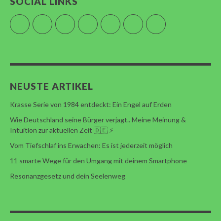
SOCIAL LINKS
Twitter
Facebook
Google+
Instagram
YouTube
Soundcloud
RSS Feed
NEUSTE ARTIKEL
Krasse Serie von 1984 entdeckt: Ein Engel auf Erden
Wie Deutschland seine Bürger verjagt.. Meine Meinung &
Intuition zur aktuellen Zeit 🇩🇪 ⚡️
Vom Tiefschlaf ins Erwachen: Es ist jederzeit möglich
11 smarte Wege für den Umgang mit deinem Smartphone
Resonanzgesetz und dein Seelenweg