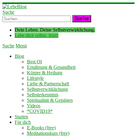
Suche
Dein Leben. Deine Selbstverwirklichung.
Lebe dich selbst. Jetzt!
Suche
Menü
Blog
Best Of
Ernährung & Gesundheit
Körper & Heilung
Lifestyle
Liebe & Partnerschaft
Selbstverwirklichung
Selbsterkenntnis
Spiritualität & Geistiges
Videos
*COVID19*
Starten
Für dich
E-Books (free)
Meditationskurs (free)