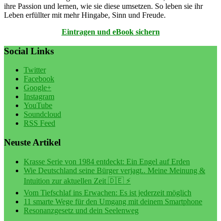
ihre Passion und lernen, wie sie diese umsetzen. So leben sie ihr
Leben erfüllter mit mehr Hingabe, Sinn und Freude.
Eintragen und eBook sichern
Social Links
Twitter
Facebook
Google+
Instagram
YouTube
Soundcloud
RSS Feed
Neuste Artikel
Krasse Serie von 1984 entdeckt: Ein Engel auf Erden
Wie Deutschland seine Bürger verjagt.. Meine Meinung &
Intuition zur aktuellen Zeit 🇩🇪 ⚡️
Vom Tiefschlaf ins Erwachen: Es ist jederzeit möglich
11 smarte Wege für den Umgang mit deinem Smartphone
Resonanzgesetz und dein Seelenweg