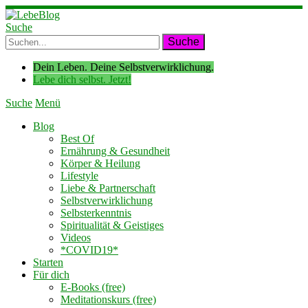
Suche
Dein Leben. Deine Selbstverwirklichung.
Lebe dich selbst. Jetzt!
Suche
Menü
Blog
Best Of
Ernährung & Gesundheit
Körper & Heilung
Lifestyle
Liebe & Partnerschaft
Selbstverwirklichung
Selbsterkenntnis
Spiritualität & Geistiges
Videos
*COVID19*
Starten
Für dich
E-Books (free)
Meditationskurs (free)