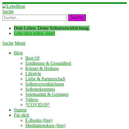
Suche
Dein Leben. Deine Selbstverwirklichung.
Lebe dich selbst. Jetzt!
Suche
Menü
Blog
Best Of
Ernährung & Gesundheit
Körper & Heilung
Lifestyle
Liebe & Partnerschaft
Selbstverwirklichung
Selbsterkenntnis
Spiritualität & Geistiges
Videos
*COVID19*
Starten
Für dich
E-Books (free)
Meditationskurs (free)