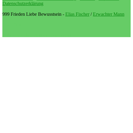
Datenschutzerklärung
999 Frieden Liebe Bewusstsein -
Elias Fischer
/
Erwachter Mann
LebeBlog
Selbstverwirklichung als Lebenssinn