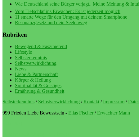
Wie Deutschland seine Bürger verjagt.. Meine Meinung & Intuit
Vom Tiefschlaf ins Erwachen: Es ist jederzeit möglich
11 smarte Wege für den Umgang mit deinem Smartphone
Resonanzgesetz und dein Seelenweg
Rubriken
Bewegend & Faszinierend
Lifestyle
Selbsterkenntnis
Selbstverwirklichung
News
Liebe & Partnerschaft
Körper & Heilung
Spiritualität & Geistiges
Ernährung & Gesundheit
Selbsterkenntnis
/
Selbstverwirklichung
/
Kontakt
/
Impressum
/
Daten
999 Frieden Liebe Bewusstsein -
Elias Fischer
/
Erwachter Mann
LebeBlog
Selbstverwirklichung als Lebenssinn