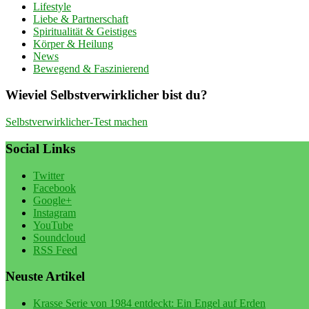
Lifestyle
Liebe & Partnerschaft
Spiritualität & Geistiges
Körper & Heilung
News
Bewegend & Faszinierend
Wieviel Selbstverwirklicher bist du?
Selbstverwirklicher-Test machen
Social Links
Twitter
Facebook
Google+
Instagram
YouTube
Soundcloud
RSS Feed
Neuste Artikel
Krasse Serie von 1984 entdeckt: Ein Engel auf Erden