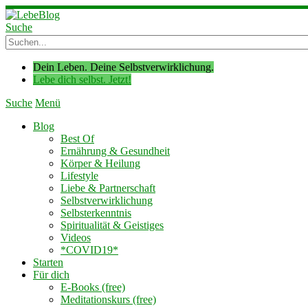
Suche
Dein Leben. Deine Selbstverwirklichung.
Lebe dich selbst. Jetzt!
Suche
Menü
Blog
Best Of
Ernährung & Gesundheit
Körper & Heilung
Lifestyle
Liebe & Partnerschaft
Selbstverwirklichung
Selbsterkenntnis
Spiritualität & Geistiges
Videos
*COVID19*
Starten
Für dich
E-Books (free)
Meditationskurs (free)