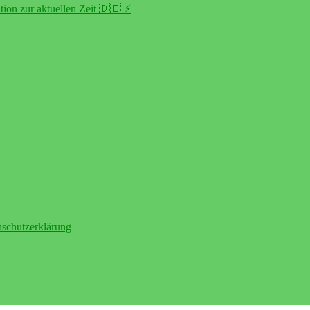
ion zur aktuellen Zeit 🇩🇪 ⚡️
schutzerklärung