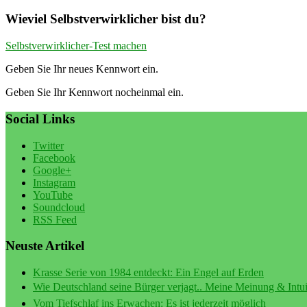
Wieviel Selbstverwirklicher bist du?
Selbstverwirklicher-Test machen
Geben Sie Ihr neues Kennwort ein.
Geben Sie Ihr Kennwort nocheinmal ein.
Social Links
Twitter
Facebook
Google+
Instagram
YouTube
Soundcloud
RSS Feed
Neuste Artikel
Krasse Serie von 1984 entdeckt: Ein Engel auf Erden
Wie Deutschland seine Bürger verjagt.. Meine Meinung & Intuit
Vom Tiefschlaf ins Erwachen: Es ist jederzeit möglich