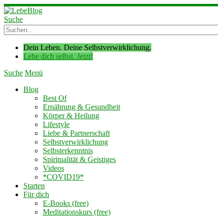
Suche
Dein Leben. Deine Selbstverwirklichung.
Lebe dich selbst. Jetzt!
Suche
Menü
Blog
Best Of
Ernährung & Gesundheit
Körper & Heilung
Lifestyle
Liebe & Partnerschaft
Selbstverwirklichung
Selbsterkenntnis
Spiritualität & Geistiges
Videos
*COVID19*
Starten
Für dich
E-Books (free)
Meditationskurs (free)